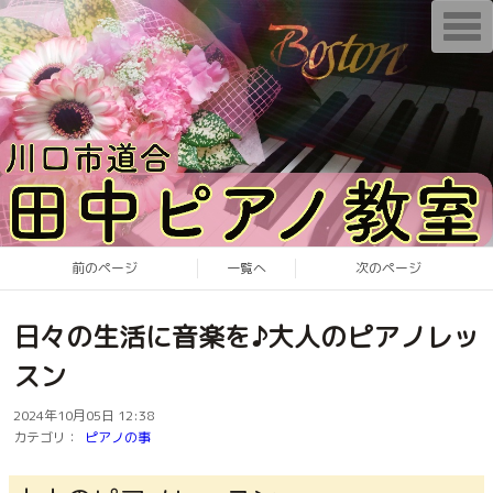
T
o
g
g
l
e
n
a
v
i
g
a
t
i
o
前のページ
一覧へ
次のページ
n
日々の生活に音楽を♪大人のピアノレッ
スン
2024年10月05日 12:38
カテゴリ：
ピアノの事